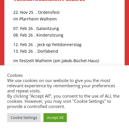
22. Nov 25 . Ordensfest
im Pfarrheim Walheim
07. Feb 26 . Galasitzung
08. Feb 26 . Kindersitzung
12. Feb 26 . Jeck op Fettdonnerstag
13. Feb 26 . Dorfabend
im Festzelt Walheim (am Jakob-Büchel-Haus)
Kartenvorbestellungen Galasitzung unter
Cookies
eintrittskarten@erste-walheimer-kg.de
We use cookies on our website to give you the most
_________________________
relevant experience by remembering your preferences
and repeat visits.
By clicking “Accept All”, you consent to the use of ALL the
cookies. However, you may visit "Cookie Settings" to
provide a controlled consent.
Cookie Settings
Accept All
Theme von
Colorlib
Powered by
WordPress