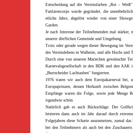
Entscheidung auf die Vereinsfarben „Rot – Weiß“ f
Fanfarencorps wurde gegründet, die unentbehrlic
etliche Jahre, abgelöst wieder von einer Showgr
Garden.
Je nach Interesse der Teilnehmenden mal stärker, ma
unserer dörflichen Gemeinde und Umgebung.
Trotz oder gerade wegen dieser Bewegung im Verein
des Vereinslebens in Walheim, und alle Hochs und Ti
Durch eine von unseren Mariechen gewünschte Teil
Karnevalsgesellschaft in den BDK und den AAK im
„Burtscheider Lachtauben“ fungierten.
1976 traten wir auch dem Europakarneval bei, u
Europaprinzen, dessen Herkunft zwischen Belgien
Empfänge waren die Folge, sowie jede Menge Rei
irgendwie schön.
Natürlich gab es auch Rückschläge: Der Golfkr
letzteren dann auch im Jahr darauf durch extrem
Folgejahren diese Scharte auszumetzen, zumal das 
bei den Teilnehmern als auch bei den Zuschauern.