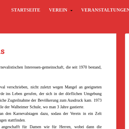
STARTSEITE
VEREIN
VERANSTALTUNGE
ns
rnevalistischen Interessen-gemeinschaft, die seit 1970 bestand,
al verschrieben, nicht zuletzt wegen Mangel an geeigneten
de ins Leben gerufen, der sich in der dörflichen Umgebung
lreiche Zugteilnahme der Bevölkerung zum Ausdruck kam. 1973
lle der Walheimer Schule, wo man 3 Jahre gastierte.
n den Karnevalstagen dazu, sodass der Verein in ein Zelt
gen stattfinden.
 angeschafft für Damen wie für Herren, wobei dann die