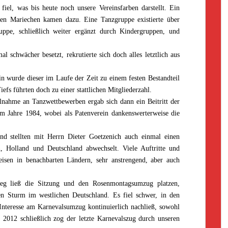
iel, was bis heute noch unsere Vereinsfarben darstellt. Ein
hen Mariechen kamen dazu. Eine Tanzgruppe existierte über
uppe, schließlich weiter ergänzt durch Kindergruppen, und
l schwächer besetzt, rekrutierte sich doch alles letztlich aus
 wurde dieser im Laufe der Zeit zu einem festen Bestandteil
efs führten doch zu einer stattlichen Mitgliederzahl.
nahme an Tanzwettbewerben ergab sich dann ein Beitritt der
 Jahre 1984, wobei als Patenverein dankenswerterweise die
nd stellten mit Herrn Dieter Goetzenich auch einmal einen
, Holland und Deutschland abwechselt. Viele Auftritte und
sen in benachbarten Ländern, sehr anstrengend, aber auch
ieg ließ die Sitzung und den Rosenmontagsumzug platzen,
en Sturm im westlichen Deutschland. Es fiel schwer, in den
Interesse am Karnevalsumzug kontinuierlich nachließ, sowohl
 2012 schließlich zog der letzte Karnevalszug durch unseren