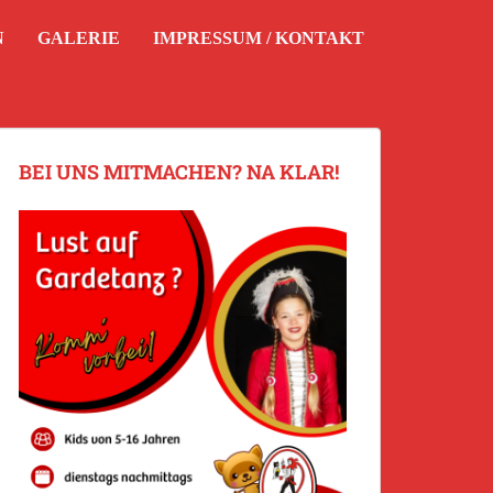
N
GALERIE
IMPRESSUM / KONTAKT
BEI UNS MITMACHEN? NA KLAR!