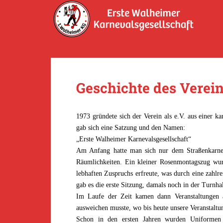
S
k
i
p
t
o
m
Geschichte des Verei
a
i
n
1973 gründete sich der Verein als e.V. aus einer ka
c
gab sich eine Satzung und den Namen:
o
„Erste Walheimer Karnevalsgesellschaft“
n
Am Anfang hatte man sich nur dem Straßenkarnev
t
Räumlichkeiten. Ein kleiner Rosenmontagszug wur
e
lebhaften Zuspruchs erfreute, was durch eine zah
n
gab es die erste Sitzung, damals noch in der Turnha
t
Im Laufe der Zeit kamen dann Veranstaltungen a
ausweichen musste, wo bis heute unsere Veranstaltun
Schon in den ersten Jahren wurden Uniformen