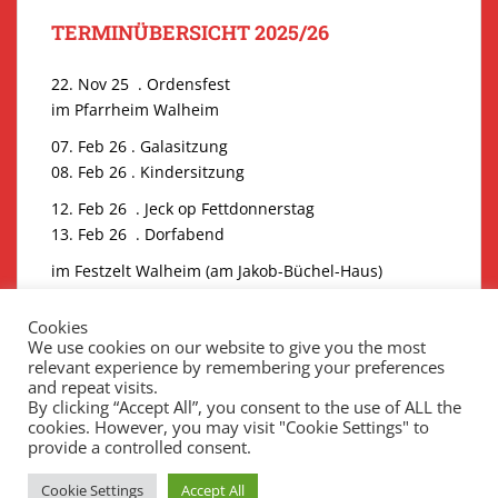
TERMINÜBERSICHT 2025/26
22. Nov 25 . Ordensfest
im Pfarrheim Walheim
07. Feb 26 . Galasitzung
08. Feb 26 . Kindersitzung
12. Feb 26 . Jeck op Fettdonnerstag
13. Feb 26 . Dorfabend
im Festzelt Walheim (am Jakob-Büchel-Haus)
Kartenvorbestellungen Galasitzung unter
Cookies
eintrittskarten@erste-walheimer-kg.de
We use cookies on our website to give you the most
_________________________
relevant experience by remembering your preferences
and repeat visits.
By clicking “Accept All”, you consent to the use of ALL the
cookies. However, you may visit "Cookie Settings" to
provide a controlled consent.
Cookie Settings
Accept All