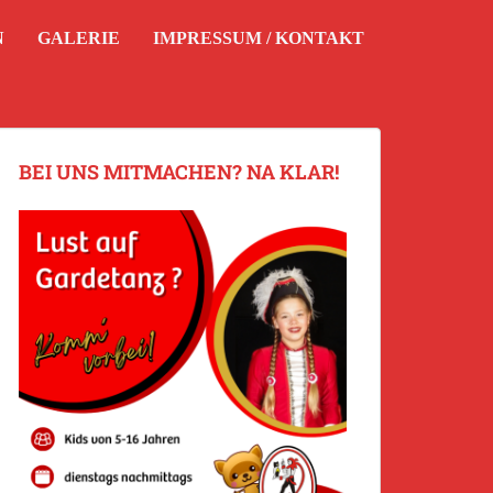
N
GALERIE
IMPRESSUM / KONTAKT
BEI UNS MITMACHEN? NA KLAR!